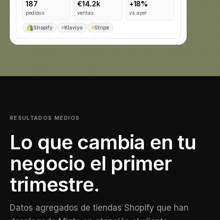
187
€14.2k
+18%
pedidos
ventas
vs ayer
Shopify
Klaviyo
Stripe
RESULTADOS MEDIOS
Lo que cambia en tu
negocio el primer
trimestre.
Datos agregados de tiendas Shopify que han