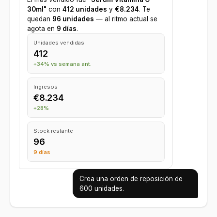
30ml"
con
412 unidades
y
€8.234
. Te
quedan
96 unidades
— al ritmo actual se
agota en
9 días
.
Unidades vendidas
412
+34% vs semana ant.
Ingresos
€8.234
+28%
Stock restante
96
9 días
Crea una orden de reposición de
600 unidades.