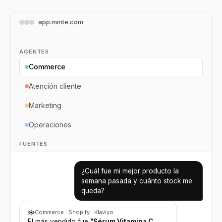
app.minte.com
AGENTES
Commerce
Atención cliente
Marketing
Operaciones
FUENTES
Shopify
¿Cuál fue mi mejor producto la
Klaviyo
semana pasada y cuánto stock me
queda?
Stripe
Commerce · Shopify · Klaviyo
El más vendido fue
"Sérum Vitamina C