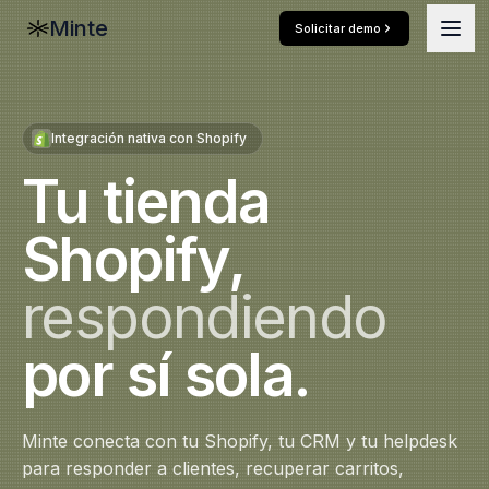
Minte
Solicitar demo
Casos de uso
Integración nativa con Shopify
Producto
Tu tienda
Soluciones
Shopify,
Agentes
Comparativas
respondiendo
Creative
Minte vs ChatGPT
Blog
por sí sola.
Conectores
Minte vs Copilot
Eventos
Lead Gen + CRM
AI Connect
Docs
Minte conecta con tu Shopify, tu CRM y tu helpdesk
para responder a clientes, recuperar carritos,
Minte Email
Net & Tech Day