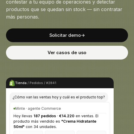
contestar a tu equipo de operaciones y detectar
Idioma
ES
EN
productos que se quedan sin stock — sin contratar
Minte for Shopify
más personas.
Solicitar demo
IA industrial
Acceder
Solicitar demo
→
Ver casos de uso
Tienda
/ Pedidos / #2841
¿Cómo van las ventas hoy y cuál es el producto top?
Minte · agente Commerce
Hoy llevas
187 pedidos
·
€14.220
en ventas. El
producto más vendido es
"Crema Hidratante
50ml"
con 34 unidades.